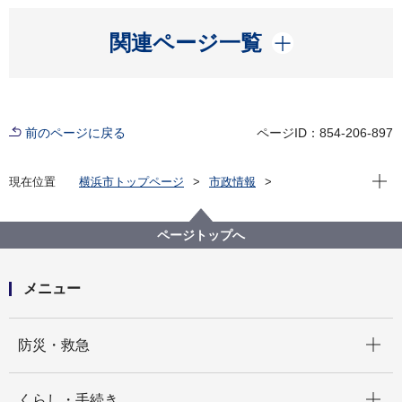
開く
関連ページ一覧
前のページに戻る
ページID：854-206-897
現在位
現在位置
横浜市トップページ
市政情報
広報・広聴・報道
記者発表
都市整備局
記者発表 2025年度
～横浜市みんなのおでかけ交通事業～南区三春台・清
ページトップへ
水ケ丘地区で「おおたループバス」の実証運行を開始
します！
メニュー
開く
防災・救急
開く
くらし・手続き