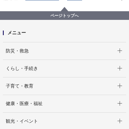
広報・広聴・報道
記者発表
都市整備局
記者発表 2025年度
地域まちづくり推進条例施行20周年記念トークイベン
ページトップへ
ト「市民とともに歩んだ20年、これからのまちづくり
を考えよう」を開催します！
メニュー
開く
防災・救急
開く
くらし・手続き
開く
子育て・教育
開く
健康・医療・福祉
開く
観光・イベント