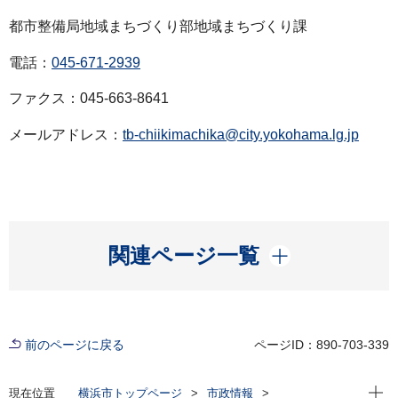
都市整備局地域まちづくり部地域まちづくり課
電話：
045-671-2939
ファクス：045-663-8641
メールアドレス：
tb-chiikimachika@city.yokohama.lg.jp
開く
関連ページ一覧
前のページに戻る
ページID：890-703-339
現在位
現在位置
横浜市トップページ
市政情報