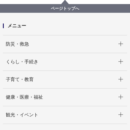
記者発表 2025年度
横浜港臨港地区に立地するＪＥＲＡ火力発電所構内に
ページトップへ
おけるデータセンター事業に関する覚書を締結しまし
た
メニュー
開く
防災・救急
開く
くらし・手続き
開く
子育て・教育
開く
健康・医療・福祉
開く
観光・イベント
開く