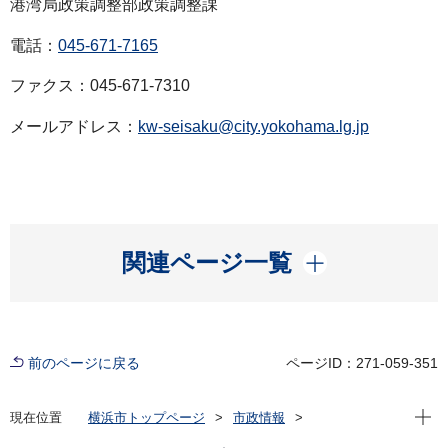
港湾局政策調整部政策調整課
電話：
045-671-7165
ファクス：045-671-7310
メールアドレス：
kw-seisaku@city.yokohama.lg.jp
開く
関連ページ一覧
前のページに戻る
ページID：271-059-351
現在位
現在位置
横浜市トップページ
市政情報
広報・広聴・報道
記者発表
港湾局