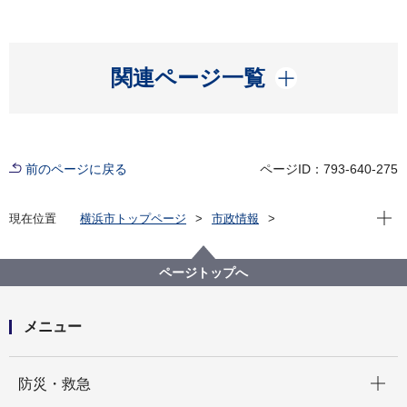
開く
関連ページ一覧
前のページに戻る
ページID：793-640-275
現在位
現在位置
横浜市トップページ
市政情報
広報・広聴・報道
記者発表
港湾局
記者発表 2025年度
横浜港でサイバー攻撃事案を想定した情報伝達訓練を
ページトップへ
実施しました
メニュー
開く
防災・救急