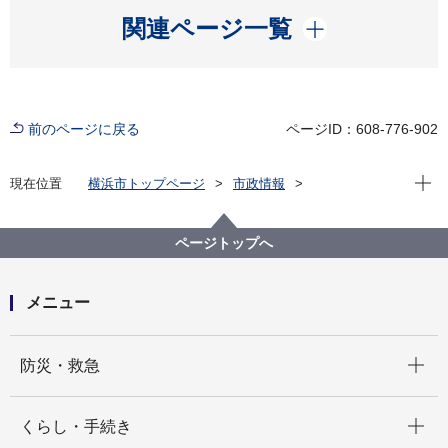
開く
関連ページ一覧
前のページに戻る
ページID：608-776-902
現在位
現在位置
横浜市トップページ
市政情報
広報・広聴・報道
記者発表
港湾局
記者発表 2025年度
上野グループホールディングスとみずほ銀行が『横浜
ページトップへ
港CNPサステナブルファイナンス・フレームワーク』
に基づくグリーンローン契約を締結しました
メニュー
開く
防災・救急
開く
くらし・手続き