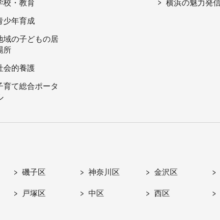
学校・教育
横浜の魅力発
青少年育成
地域の子どもの居
場所
社会的養護
子育て総合ポータ
ル
磯子区
神奈川区
金沢区
戸塚区
中区
西区