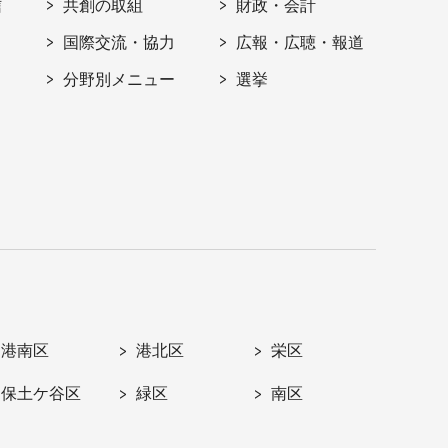
信
共創の取組
財政・会計
国際交流・協力
広報・広聴・報道
分野別メニュー
選挙
港南区
港北区
栄区
保土ケ谷区
緑区
南区