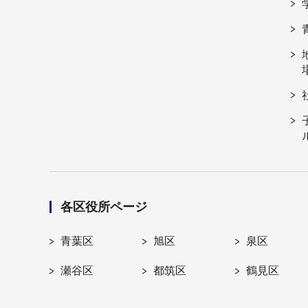
各区役所ページ
青葉区
旭区
泉区
瀬谷区
都筑区
鶴見区