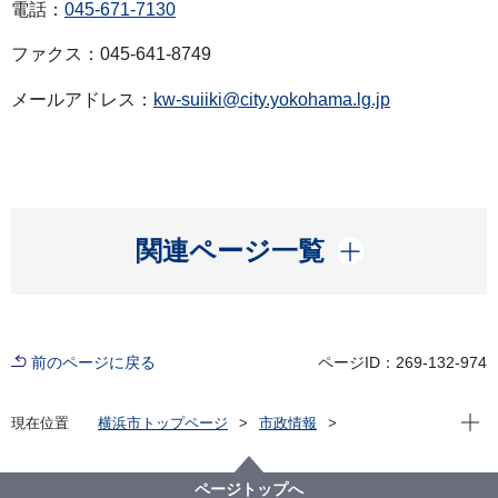
電話：
045-671-7130
ファクス：045-641-8749
メールアドレス：
kw-suiiki@city.yokohama.lg.jp
開く
関連ページ一覧
前のページに戻る
ページID：269-132-974
現在位
現在位置
横浜市トップページ
市政情報
広報・広聴・報道
記者発表
港湾局
記者発表 2025年度
トヨタ自動車株式会社 マリン事業部との覚書の締結
ページトップへ