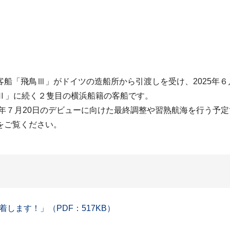
船「飛鳥Ⅲ」がドイツの造船所から引渡しを受け、2025年
鳥Ⅱ」に続く２隻目の横浜船籍の客船です。
5年７月20日のデビューに向けた最終調整や習熟航海を行う予
をご覧ください。
します！」（PDF：517KB）