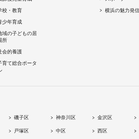
学校・教育
横浜の魅力発
青少年育成
地域の子どもの居
場所
社会的養護
子育て総合ポータ
ル
磯子区
神奈川区
金沢区
戸塚区
中区
西区