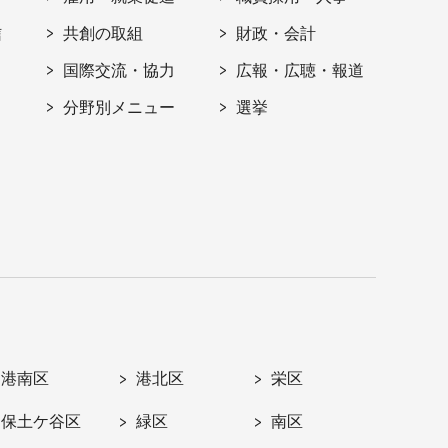
信
共創の取組
財政・会計
国際交流・協力
広報・広聴・報道
分野別メニュー
選挙
港南区
港北区
栄区
保土ケ谷区
緑区
南区