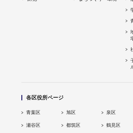
各区役所ページ
青葉区
旭区
泉区
瀬谷区
都筑区
鶴見区