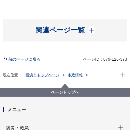
開く
関連ページ一覧
前のページに戻る
ページID：879-126-373
現在位
現在位置
横浜市トップページ
市政情報
広報・広聴・報道
記者発表
港湾局
記者発表 2025年度
横浜の水際線がもっと楽しく！マリン アンド ウォーク
ページトップへ
ヨコハマ オープンテラスを設置＆音楽イベントを開
催します！
メニュー
開く
防災・救急