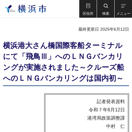
区役所
検索
メニュー
最終更新日 2025年6月12日
横浜港大さん橋国際客船ターミナル
にて「飛鳥Ⅲ」へのＬＮＧバンカリ
ングが実施されました～クルーズ船
へのＬＮＧバンカリングは国内初～
記者発表資料
令和７年6月12日
港湾局政策調整課
中村 仁