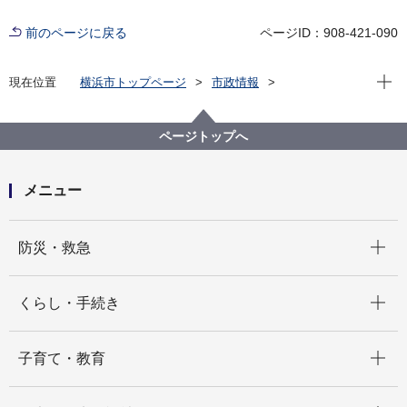
前のページに戻る
ページID：908-421-090
現在位
現在位置
横浜市トップページ
市政情報
広報・広聴・報道
記者発表
港湾局
記者発表 2025年度
横浜港大さん橋国際客船ターミナルにて「飛鳥Ⅲ」へ
ページトップへ
のＬＮＧバンカリングが実施されました～クルーズ船
へのＬＮＧバンカリングは国内初～
メニュー
開く
防災・救急
開く
くらし・手続き
開く
子育て・教育
開く