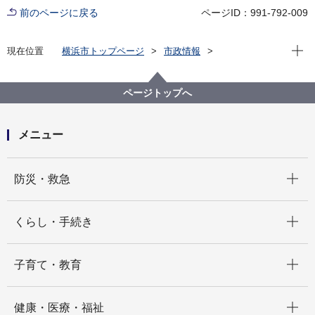
前のページに戻る
ページID：991-792-009
現在位
現在位置
横浜市トップページ
市政情報
広報・広聴・報道
記者発表
港湾局
記者発表 2025年度
「横浜川崎港湾セミナーinジャカルタ」を開催しまし
ページトップへ
た！
メニュー
開く
防災・救急
開く
くらし・手続き
開く
子育て・教育
開く
健康・医療・福祉