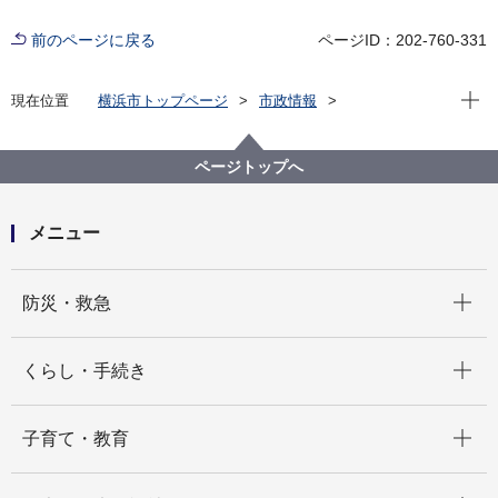
前のページに戻る
ページID：202-760-331
現在位
現在位置
横浜市トップページ
市政情報
広報・広聴・報道
記者発表
港湾局
記者発表 2025年度
～横浜港で見る感動、撮る喜び～『横浜港客船フォト
ページトップへ
コンテスト2025』表彰式・展示会を開催します！
メニュー
開く
防災・救急
開く
くらし・手続き
開く
子育て・教育
開く