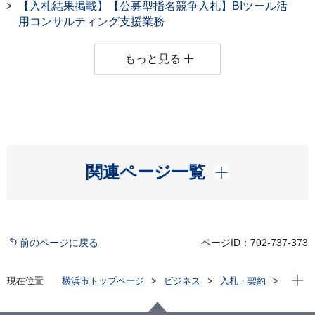
【入札結果掲載】【公募型指名競争入札】BIツール活
用コンサルティング支援業務
もっと見る
開く
関連ページ一覧
前のページに戻る
ページID：702-737-373
現在位
現在位置
横浜市トップページ
ビジネス
入札・契約
プロポーザル等の発注情報
2023年度
委託
政策経営・国際戦略局