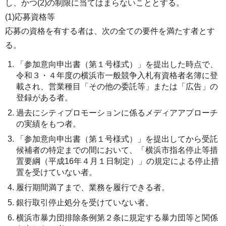
し、かつ(2)の制限に当てはまらないこととする。
(1)応募資格等
応募の資格を有する者は、次の全ての要件を満たす者とす
る。
「参加意向申出書（第１号様式）」を提出した時点で、
令和３・４年度の横浜市一般競争入札有資格者名簿に登
載され、営業種目「その他の委託等」または「広告」の
登録がある者。
過去にシティプロモーションに係るメディアアプローチ
の実績をもつ者。
「参加意向申出書（第１号様式）」を提出してから受託
候補者の特定までの間において、「横浜市指名停止等措
置要綱（平成16年４月１日制定）」の規定による停止措
置を受けていない者。
履行期間満了まで、業務を履行できる者。
銀行取引停止処分を受けていない者。
横浜市暴力団排除条例第２条に規定する暴力団等と関係