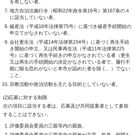
を有しない者。
地方自治法施行令（昭和22年政令第16号）第167条の４
に該当していない者。
破産法（平成16年法律第75号）に基づき破産手続開始の
申立てがなされていない者。
会社更生法（平成14年法律第154号）に基づく再生手続
き開始の申立、又は民事再生法（平成11年法律第225
号）に基づく再生手続きの申立がなされている者（更生
又は再生の手続開始の決定がなされている者で、履行不
能に陥る恐れがないと本市が認めた者を除く。）でない
こと。
宗教活動や政治活動を主たる目的としていない者。
(2)応募に対する制限
次の項目に該当する者は、応募及び共同提案者として参加
することはできない。
評価委員会委員の三親等内の親族。
評価委員会委員の三親等内の親族が主宰、役員、顧問を