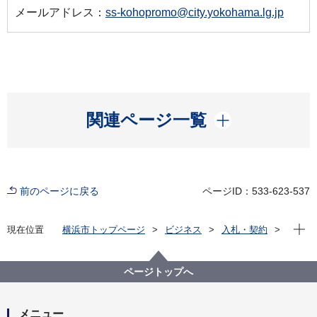
メールアドレス：
ss-kohopromo@city.yokohama.lg.jp
開く
関連ページ一覧
前のページに戻る
ページID：533-623-537
現在位
現在位置
横浜市トップページ
ビジネス
入札・契約
プロポーザル等の発注情報
2023年度
委託
政策経営・国際戦略局
【契約結果】【公募型プロポーザル】令和５年度プロ
ページトップへ
モーション業務委託
メニュー