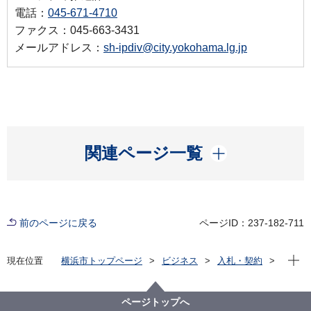
電話：
045-671-4710
ファクス：045-663-3431
メールアドレス：
sh-ipdiv@city.yokohama.lg.jp
開く
関連ページ一覧
前のページに戻る
ページID：237-182-711
現在位
現在位置
横浜市トップページ
ビジネス
入札・契約
プロポーザル等の発注情報
2023年度
委託
政策経営・国際戦略局
【入札結果公表（不調）】「男女共同参画推進施策検
ページトップへ
討のための調査」業務委託