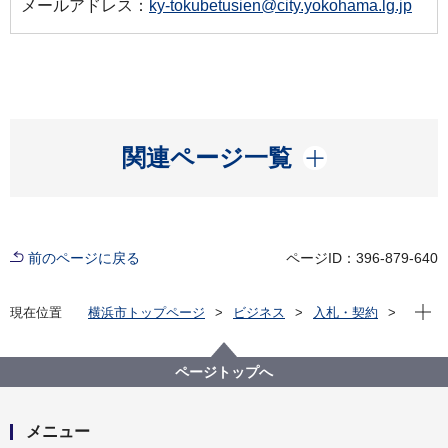
メールアドレス：
ky-tokubetusien@city.yokohama.lg.jp
開く
関連ページ一覧
前のページに戻る
ページID：396-879-640
現在位
現在位置
横浜市トップページ
ビジネス
入札・契約
プロポーザル等の発注情報
2023年度
委託
教育委員会事務局
【入札結果掲載（不調）】【公募型指名競争入札】特
ページトップへ
別支援学校通学支援車両運行業務委託（港南台ひの特
別支援学校／臨時便）※マイクロバス
メニュー