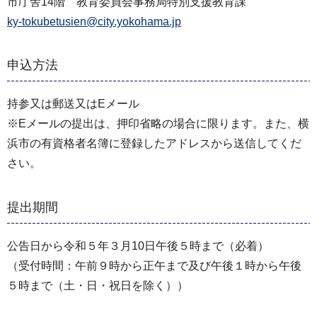
市庁舎14階 教育委員会事務局特別支援教育課
ky-tokubetusien@city.yokohama.jp
申込方法
持参又は郵送又はEメール
※Eメールの提出は、押印省略の場合に限ります。また、横
浜市の有資格者名簿に登録したアドレスから送信してくだ
さい。
提出期間
公告日から令和５年３月10日午後５時まで（必着）
（受付時間：午前９時から正午まで及び午後１時から午後
５時まで（土・日・祝日を除く））