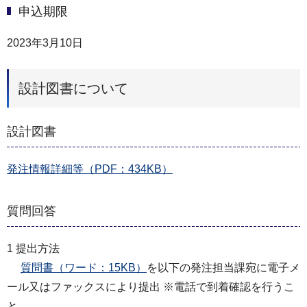
申込期限
2023年3月10日
設計図書について
設計図書
発注情報詳細等（PDF：434KB）
質問回答
1 提出⽅法
質問書（ワード：15KB）
を以下の発注担当課宛に電⼦メ
ール⼜はファックスにより提出 ※電話で到着確認を⾏うこ
と