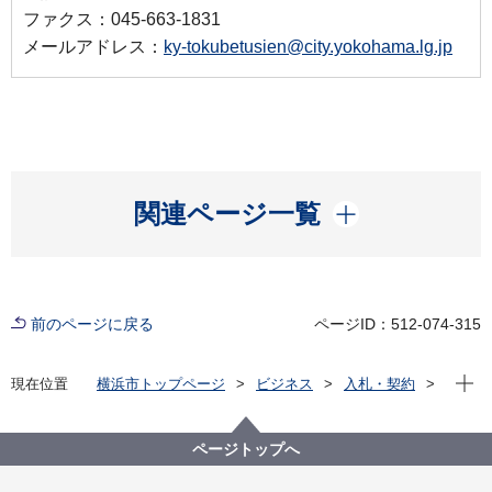
ファクス：045-663-1831
メールアドレス：
ky-tokubetusien@city.yokohama.lg.jp
開く
関連ページ一覧
前のページに戻る
ページID：512-074-315
現在位
現在位置
横浜市トップページ
ビジネス
入札・契約
プロポーザル等の発注情報
2023年度
委託
教育委員会事務局
【入札結果掲載】【公募型指名競争入札】横浜市立特
ページトップへ
別支援学校福祉車両等運行業務委託 （中村特別支援学
校／人工呼吸器・医療的ケア対応／看護師同乗）その