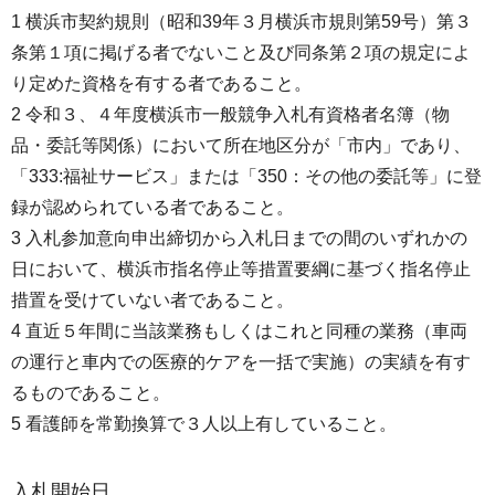
1 横浜市契約規則（昭和39年３月横浜市規則第59号）第３
条第１項に掲げる者でないこと及び同条第２項の規定によ
り定めた資格を有する者であること。
2 令和３、４年度横浜市一般競争入札有資格者名簿（物
品・委託等関係）において所在地区分が「市内」であり、
「333:福祉サービス」または「350：その他の委託等」に登
録が認められている者であること。
3 入札参加意向申出締切から入札日までの間のいずれかの
日において、横浜市指名停止等措置要綱に基づく指名停止
措置を受けていない者であること。
4 直近５年間に当該業務もしくはこれと同種の業務（車両
の運行と車内での医療的ケアを一括で実施）の実績を有す
るものであること。
5 看護師を常勤換算で３人以上有していること。
入札開始日