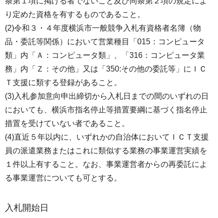
条第１項に掲げる者でないこと及び同条第２項の規定によ
り定めた資格を有するものであること。
(2)令和３・４年度横浜市一般競争入札有資格者名簿（物
品・委託等関係）において営業種目「015：コンピュータ
類」内「Ａ：コンピュータ類」、「316：コンピュータ業
務」内「Ｚ：その他」又は「350:その他の委託等」にＩＣ
Ｔ支援に類する登録があること。
(3)入札参加意向申出締切から入札日までの間のいずれの日
においても、横浜市指名停止等措置要綱に基づく指名停止
措置を受けていない者であること。
(4)直近５年以内に、いずれかの自治体においてＩＣＴ支援
員の派遣業務またはこれに類似する業務の事業運営実績を
１件以上有すること。なお、事業運営者からの再委託によ
る事業運営についても可とする。
入札開始日