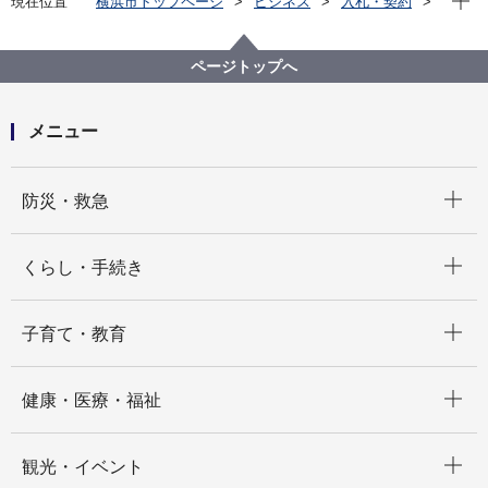
現在位置
横浜市トップページ
ビジネス
入札・契約
プロポーザル等の発注情報
2023年度
委託
教育委員会事務局
【入札結果掲載】【公募型指名競争入札】令和５年度
ページトップへ
高等学校ＩＣＴ支援員派遣業務委託
メニュー
開く
防災・救急
開く
くらし・手続き
開く
子育て・教育
開く
健康・医療・福祉
開く
観光・イベント