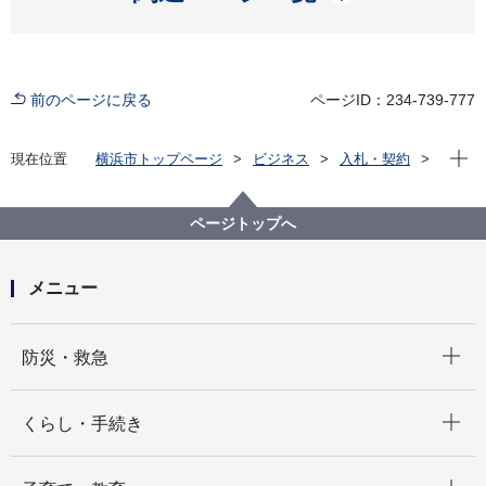
前のページに戻る
ページID：234-739-777
現在位
現在位置
横浜市トップページ
ビジネス
入札・契約
プロポーザル等の発注情報
2023年度
委託
教育委員会事務局
【入札結果公表】令和５年度横浜市立図書館のオンラ
ページトップへ
インデータベースの借入 入札情報
メニュー
開く
防災・救急
開く
くらし・手続き
開く