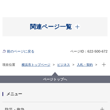
開く
関連ページ一覧
前のページに戻る
ページID：622-500-672
現在位
現在位置
横浜市トップページ
ビジネス
入札・契約
プロポーザル等の発注情報
2023年度
委託
教育委員会事務局
【入札結果掲載】【公募型指名競争入札】令和５年
ページトップへ
度 教職員定期健康診断
メニュー
開く
防災・救急