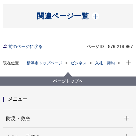
開く
関連ページ一覧
前のページに戻る
ページID：876-218-967
現在位
現在位置
横浜市トップページ
ビジネス
入札・契約
プロポーザル等の発注情報
2023年度
委託
教育委員会事務局
【公募型指名競争⼊札】令和５年度 会計年度任⽤職員
ページトップへ
健康診断
メニュー
開く
防災・救急
開く