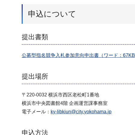
申込について
提出書類
公募型指名競争入札参加意向申出書（ワード：67K
提出場所
〒220-0032 横浜市西区老松町1番地
横浜市中央図書館4階 企画運営課事務室
電子メール：
ky-libkiun@city.yokohama.jp
申込方法