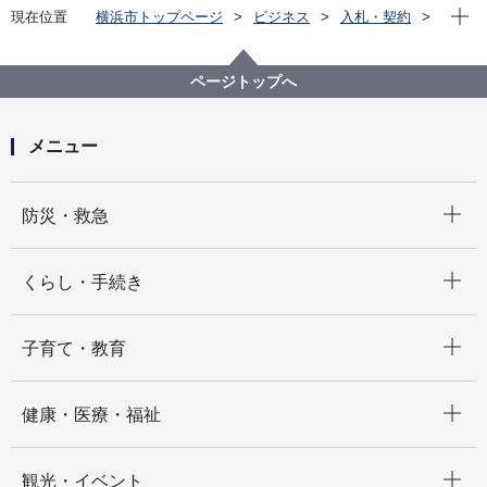
現在位
現在位置
横浜市トップページ
ビジネス
入札・契約
プロポーザル等の発注情報
2023年度
委託
教育委員会事務局
【入札結果掲載】【公募型指名競争入札】高等学校授
ページトップへ
業料徴収事務等人材派遣
メニュー
開く
防災・救急
開く
くらし・手続き
開く
子育て・教育
開く
健康・医療・福祉
開く
観光・イベント