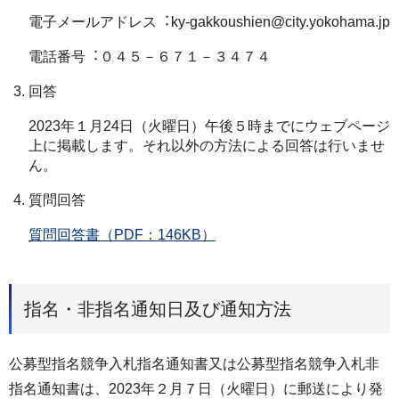
電⼦メールアドレス︓ky-gakkoushien@city.yokohama.jp
電話番号︓０４５－６７１－３４７４
回答
2023年１⽉24⽇（⽕曜⽇）午後５時までにウェブページ
上に掲載します。それ以外の⽅法による回答は⾏いませ
ん。
質問回答
質問回答書（PDF：146KB）
指名・非指名通知日及び通知方法
公募型指名競争⼊札指名通知書⼜は公募型指名競争⼊札非
指名通知書は、2023年２⽉７⽇（火曜⽇）に郵送により発