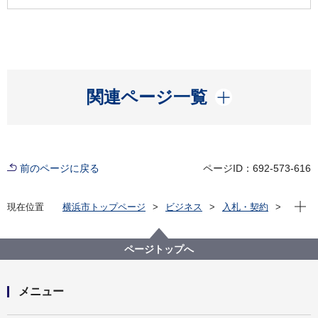
開く
関連ページ一覧
前のページに戻る
ページID：692-573-616
現在位
現在位置
横浜市トップページ
ビジネス
入札・契約
プロポーザル等の発注情報
2023年度
委託
教育委員会事務局
【質問回答掲載】【公募型指名競争⼊札】令和５年度
ページトップへ
教職員定期健康診断
メニュー