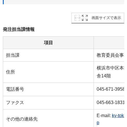
画面サイズで表示
発注担当課情報
項目
担当課
教育委員会事
横浜市中区本町
住所
舎14階
電話番号
045-671-3958
ファクス
045-663-1831
E-mail:
ky-tok
その他の連絡先
p