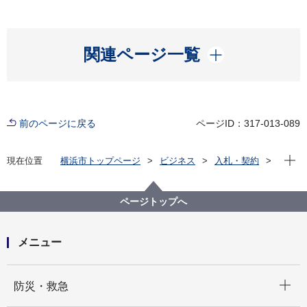
開く
関連ページ一覧
前のページに戻る
ページID：317-013-089
現在位
現在位置
横浜市トップページ
ビジネス
入札・契約
プロポーザル等の発注情報
2023年度
委託
教育委員会事務局
【入札結果掲載】【公募型指名競争入札】難聴・言語
ページトップへ
障害通級指導教室備品の点検等業務委託
メニュー
開く
防災・救急