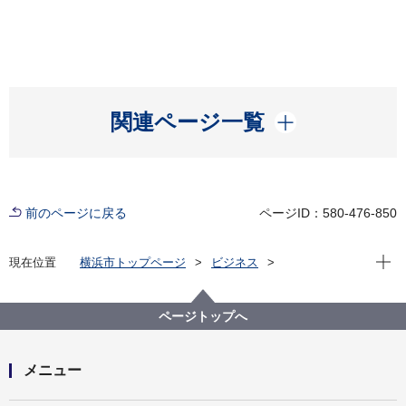
開く
関連ページ一覧
前のページに戻る
ページID：580-476-850
現在位
現在位置
横浜市トップページ
ビジネス
分野別メニュー
消防・救急
防火管理
高圧ガス保安法関係
ページトップへ
メニュー