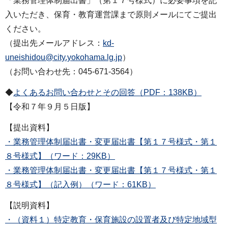
「業務管理体制届出書」（第１７号様式）に必要事項を記
入いただき、保育・教育運営課まで原則メールにてご提出
ください。
（提出先メールアドレス：
kd-
uneishidou@city.yokohama.lg.jp
）
（お問い合わせ先：045-671-3564）
◆
よくあるお問い合わせとその回答（PDF：138KB）
【令和７年９月５日版】
【提出資料】
・業務管理体制届出書・変更届出書【第１７号様式・第１
８号様式】（ワード：29KB）
・業務管理体制届出書・変更届出書【第１７号様式・第１
８号様式】（記入例）（ワード：61KB）
【説明資料】
・（資料１）特定教育・保育施設の設置者及び特定地域型