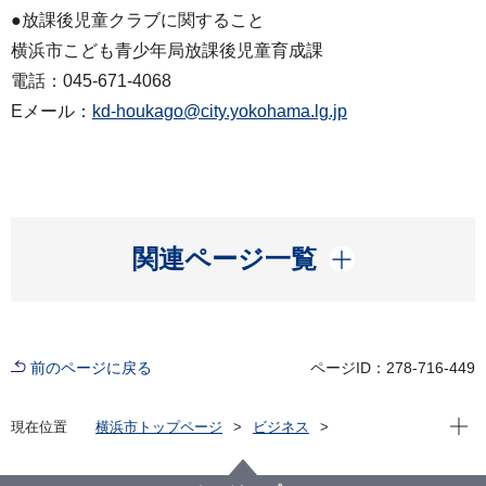
●放課後児童クラブに関すること
横浜市こども青少年局放課後児童育成課
電話：045-671-4068
Eメール：
kd-houkago@city.yokohama.lg.jp
開く
関連ページ一覧
前のページに戻る
ページID：278-716-449
現在位
現在位置
横浜市トップページ
ビジネス
分野別メニュー
子育て
子ども・子育て支援新制度への移行案内
事業者の皆さまへ