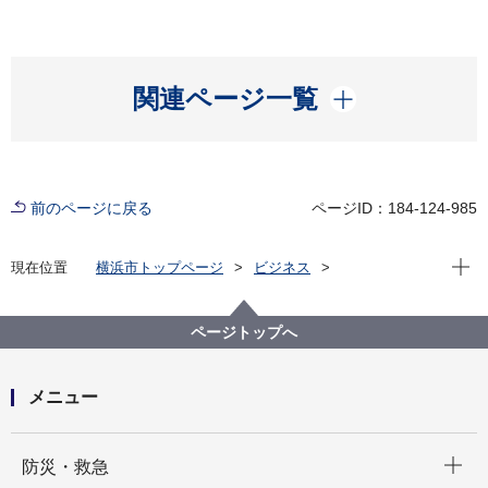
開く
関連ページ一覧
前のページに戻る
ページID：184-124-985
現在位
現在位置
横浜市トップページ
ビジネス
分野別メニュー
建築・都市計画
建築関連手続・法令・許認可
建築に関する条例・規則等
ページトップへ
メニュー
開く
防災・救急