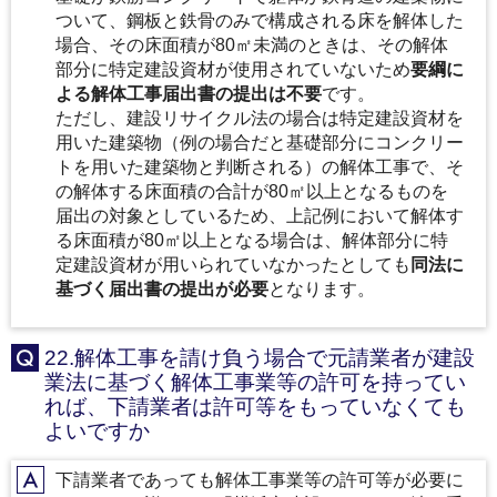
ついて、鋼板と鉄骨のみで構成される床を解体した
場合、その床面積が80㎡未満のときは、その解体
部分に特定建設資材が使用されていないため
要綱に
よる解体工事届出書の提出は不要
です。
ただし、建設リサイクル法の場合は特定建設資材を
用いた建築物（例の場合だと基礎部分にコンクリー
トを用いた建築物と判断される）の解体工事で、そ
の解体する床面積の合計が80㎡以上となるものを
届出の対象としているため、上記例において解体す
る床面積が80㎡以上となる場合は、解体部分に特
定建設資材が用いられていなかったとしても
同法に
基づく届出書の提出が必要
となります。
22.解体工事を請け負う場合で元請業者が建設
Q
業法に基づく解体工事業等の許可を持ってい
れば、下請業者は許可等をもっていなくても
よいですか
下請業者であっても解体工事業等の許可等が必要に