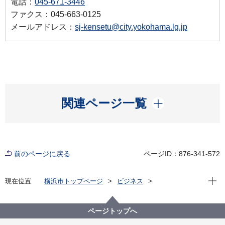
電話：
045-671-3446
ファクス：045-663-0125
メールアドレス：
sj-kensetu@city.yokohama.lg.jp
開く
関連ページ一覧
前のページに戻る
ページID：876-341-572
現在位
現在位置
横浜市トップページ
ビジネス
分野別メニュー
ごみ・リサイクル
産業廃棄物
リサイクル法関連
建設リサイクル法Ｑ＆Ａ
ページトップへ