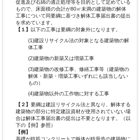
促進及び石綿の適正処理等を目的として定めている
もので、床面積の合計が80㎡未満の建築物の解体
工事について同要綱に基づき解体工事届出書の提出
を求めています。
【１】
以下の工事は要綱の対象外になります。
(1)建設リサイクル法の対象となる建築物の解
体工事
(2)建築物の新築又は増築工事
(3)建築物の改修工事、修繕工事等（建築物の
解体・新築・増築工事いずれにも該当しない
もの）
(4)建築物以外の工作物に対する工事
【２】
要綱は建設リサイクル法と異なり、解体する
建築物の部分に特定建設資材が使用されていない場
合は解体工事届出書の提出は不要となります。（以
下の【例】参照）
【例】
基礎が鉄筋コンクリートで躯体が鉄骨造の建築物に