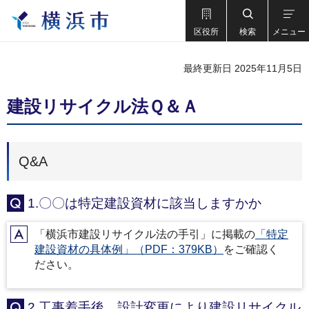
区役所
検索
メニュー
最終更新日 2025年11月5日
建設リサイクル法Ｑ＆Ａ
Q&A
1.〇〇は特定建設資材に該当しますかか
Q
「横浜市建設リサイクル法の手引」に掲載の
「特定
A
建設資材の具体例」（PDF：379KB）
をご確認く
ださい。
2.工事着手後、設計変更により建設リサイクル
Q