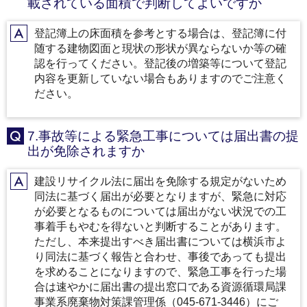
載されている面積で判断してよいですか
登記簿上の床面積を参考とする場合は、登記簿に付
A
随する建物図面と現状の形状が異ならないか等の確
認を行ってください。登記後の増築等について登記
内容を更新していない場合もありますのでご注意く
ださい。
7.事故等による緊急工事については届出書の提
Q
出が免除されますか
建設リサイクル法に届出を免除する規定がないため
A
同法に基づく届出が必要となりますが、緊急に対応
が必要となるものについては届出がない状況での工
事着手もやむを得ないと判断することがあります。
ただし、本来提出すべき届出書については横浜市よ
り同法に基づく報告と合わせ、事後であっても提出
を求めることになりますので、緊急工事を行った場
合は速やかに届出書の提出窓口である資源循環局課
事業系廃棄物対策課管理係（045-671-3446）にご