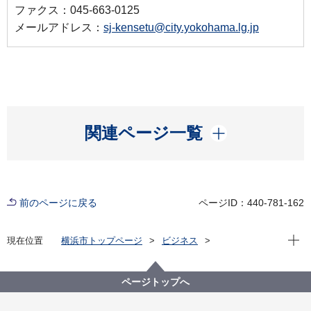
ファクス：045-663-0125
メールアドレス：
sj-kensetu@city.yokohama.lg.jp
開く
関連ページ一覧
前のページに戻る
ページID：440-781-162
現在位
現在位置
横浜市トップページ
ビジネス
分野別メニュー
ごみ・リサイクル
産業廃棄物
リサイクル法関連
工事情報用語解説
ページトップへ