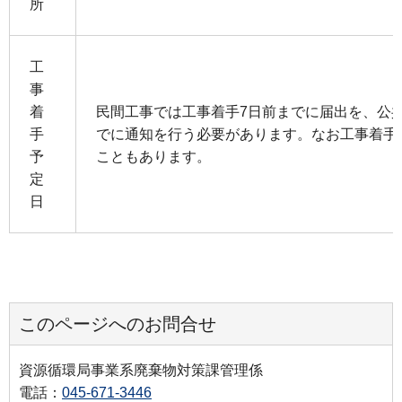
所
工
事
着
民間工事では工事着手7日前までに届出を、公
手
でに通知を行う必要があります。なお工事着手
予
こともあります。
定
日
このページへのお問合せ
資源循環局事業系廃棄物対策課管理係
電話：
045-671-3446