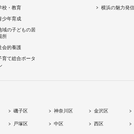
学校・教育
横浜の魅力発
青少年育成
地域の子どもの居
場所
社会的養護
子育て総合ポータ
ル
磯子区
神奈川区
金沢区
戸塚区
中区
西区