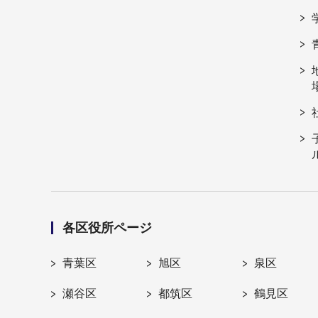
各区役所ページ
青葉区
旭区
泉区
瀬谷区
都筑区
鶴見区