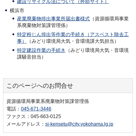
建設リサイクル法について（外部サイト）
横浜市
産業廃棄物排出事業所届出書様式
（資源循環局事業
系廃棄物対策課管理係）
特定粉じん排出等作業の手続き（アスベスト除去工
事）
（みどり環境局大気・音環境課大気担当）
特定建設作業の手続き
（みどり環境局大気・音環境
課騒音担当）
このページへのお問合せ
資源循環局事業系廃棄物対策課管理係
電話：
045-671-3446
ファクス：045-663-0125
メールアドレス：
sj-kensetu@city.yokohama.lg.jp