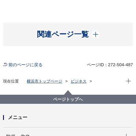
開く
関連ページ一覧
前のページに戻る
ページID：272-504-487
現在位
現在位置
横浜市トップページ
ビジネス
分野別メニュー
ごみ・リサイクル
産業廃棄物
リサイクル法関連
建設リサイクル法関連リンク
ページトップへ
メニュー
開く