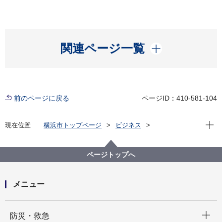
開く
関連ページ一覧
前のページに戻る
ページID：410-581-104
現在位
現在位置
横浜市トップページ
ビジネス
分野別メニュー
ごみ・リサイクル
産業廃棄物
リサイクル法関連
建設リサイクル法の要点
ページトップへ
メニュー
開く
防災・救急