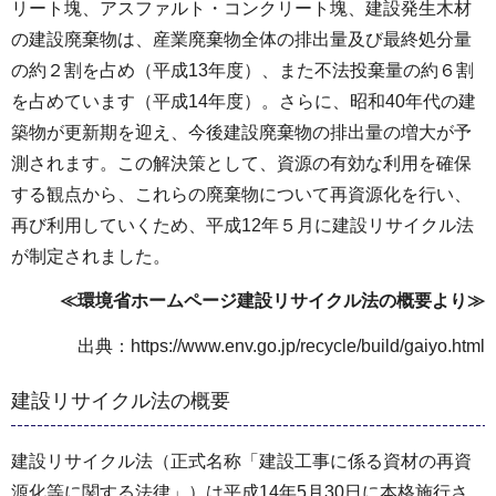
リート塊、アスファルト・コンクリート塊、建設発生木材
の建設廃棄物は、産業廃棄物全体の排出量及び最終処分量
の約２割を占め（平成13年度）、また不法投棄量の約６割
を占めています（平成14年度）。さらに、昭和40年代の建
築物が更新期を迎え、今後建設廃棄物の排出量の増大が予
測されます。この解決策として、資源の有効な利用を確保
する観点から、これらの廃棄物について再資源化を行い、
再び利用していくため、平成12年５月に建設リサイクル法
が制定されました。
≪環境省ホームページ建設リサイクル法の概要より≫
出典：https://www.env.go.jp/recycle/build/gaiyo.html
建設リサイクル法の概要
建設リサイクル法（正式名称「建設工事に係る資材の再資
源化等に関する法律」）は平成14年5月30日に本格施行さ