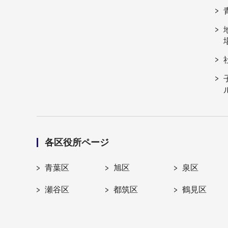
各区役所ページ
青葉区
旭区
泉区
瀬谷区
都筑区
鶴見区