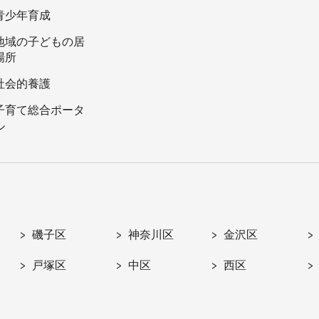
青少年育成
地域の子どもの居
場所
社会的養護
子育て総合ポータ
ル
磯子区
神奈川区
金沢区
戸塚区
中区
西区