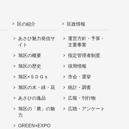
区の紹介
区政情報
あさひ魅力発信サ
運営方針・予算・
イト
主要事業
旭区の概要
指定管理者制度
旭区の歴史
採用情報
旭区×ＳＤＧｓ
市会・選挙
旭区の水・緑・花
統計・調査
あさひの逸品
広報・刊行物
旭区の「農」の魅
広聴・アンケート
力
GREEN×EXPO