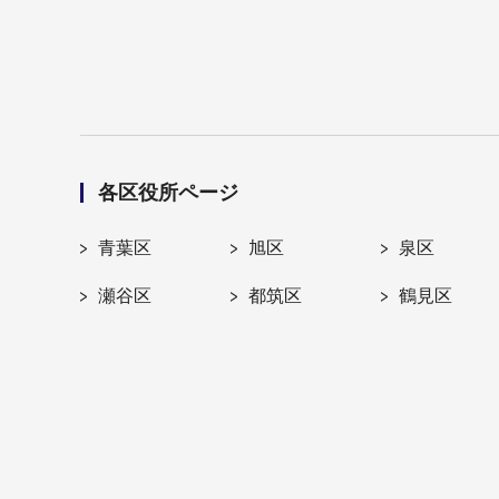
各区役所ページ
青葉区
旭区
泉区
瀬谷区
都筑区
鶴見区