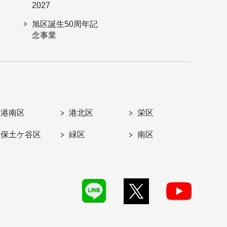
2027
旭区誕生50周年記
念事業
港南区
港北区
栄区
保土ケ谷区
緑区
南区