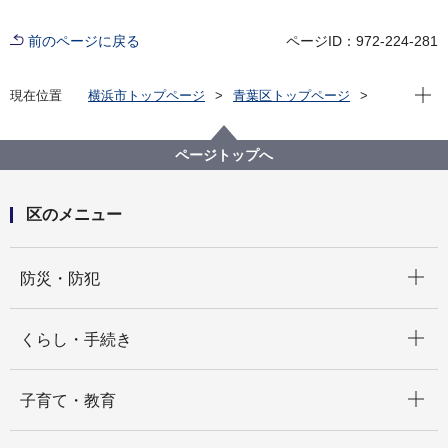
前のページに戻る
ページID：972-224-281
現在位
現在位置
横浜市トップページ
青葉区トップページ
くらし・手続き
市民協働・学び
協働・支援
青葉区区民活動支援センター令和５年度事業
ページトップへ
区のメニュー
開く
防災・防犯
開く
くらし・手続き
開く
子育て・教育
開く