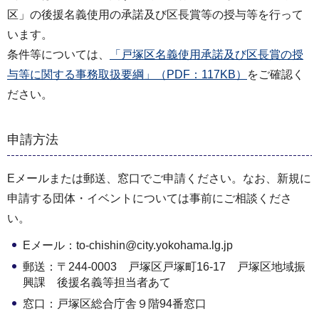
区」の後援名義使用の承諾及び区長賞等の授与等を行って
います。
条件等については、
「戸塚区名義使用承諾及び区長賞の授
与等に関する事務取扱要綱」（PDF：117KB）
をご確認く
ださい。
申請方法
Eメールまたは郵送、窓口でご申請ください。なお、新規に
申請する団体・イベントについては事前にご相談くださ
い。
Eメール：to-chishin@city.yokohama.lg.jp
郵送：〒244-0003 戸塚区戸塚町16-17 戸塚区地域振
興課 後援名義等担当者あて
窓口：戸塚区総合庁舎９階94番窓口