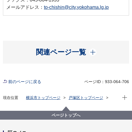
メールアドレス：
to-chishin@city.yokohama.lg.jp
開く
関連ページ一覧
前のページに戻る
ページID：933-064-706
現在位
現在位置
横浜市トップページ
戸塚区トップページ
くらし・手続き
市民協働・学び
協働・支援
地域文化の振興
ページトップへ