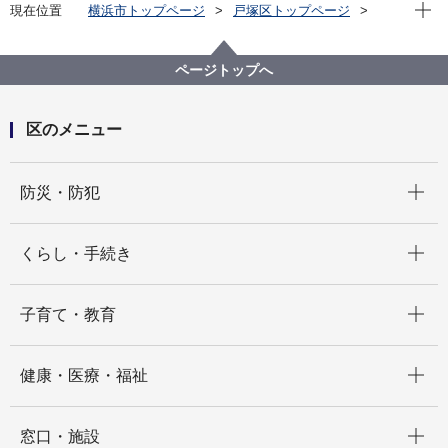
現在位
現在位置
横浜市トップページ
戸塚区トップページ
くらし・手続き
市民協働・学び
協働・支援
友好交流都市
ページトップへ
区のメニュー
開く
防災・防犯
開く
くらし・手続き
開く
子育て・教育
開く
健康・医療・福祉
開く
窓口・施設