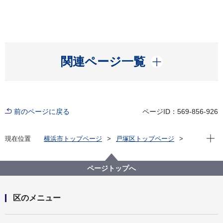
開く
関連ページ一覧
前のページに戻る
ページID：569-856-926
現在位
現在位置
横浜市トップページ
戸塚区トップページ
くらし・手続き
市民協働・学び
協働・支援
戸塚ふれあい区民まつり
ページトップへ
区のメニュー
開く