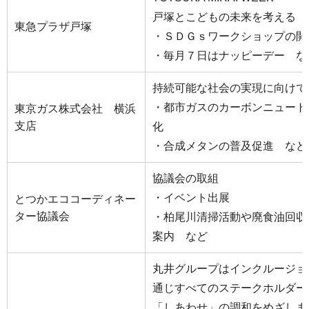
戸塚とこどもの未来を考える
東急プラザ戸塚
・ＳＤＧｓワークショップの開
・毎月７日はナッピーデー な
持続可能な社会の実現に向けて
・都市ガスのカーボンニュート
東京ガス株式会社 横浜
支店
化
・合成メタンの普及促進 など
協議会の取組
・イベント出展
とつかエココーディネー
ター協議会
・柏尾川清掃活動や廃食油回収
案内 など
丸井グループはインクルージョ
通じすべてのステークホルダー
「しあわせ」の調和をめざしま