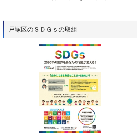
戸塚区のＳＤＧｓの取組