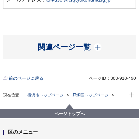
開く
関連ページ一覧
前のページに戻る
ページID：303-918-490
現在位
現在位置
横浜市トップページ
戸塚区トップページ
くらし・手続き
市民協働・学び
協働・支援
ＳＤＧｓ（持続可能な開発目標）
ページトップへ
区のメニュー