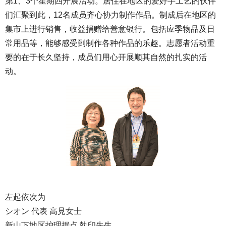
第1、3个星期四开展活动。居住在地区的爱好手工艺的伙伴
们汇聚到此，12名成员齐心协力制作作品。制成后在地区的
集市上进行销售，收益捐赠给善意银行。包括应季物品及日
常用品等，能够感受到制作各种作品的乐趣。志愿者活动重
要的在于长久坚持，成员们用心开展顺其自然的扎实的活
动。
左起依次为
シオン 代表 高見女士
新山下地区护理据点 執印先生