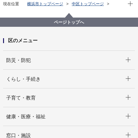
現在位
現在位置
横浜市トップページ
中区トップページ
いろいろな言葉（Multilingual）
中文简体
宣传报
宣传报横滨・中区版（～2023）
2021
７月 在附近的设施寻找快乐！
ページトップへ
区のメニュー
開く
防災・防犯
開く
くらし・手続き
開く
子育て・教育
開く
健康・医療・福祉
開く
窓口・施設