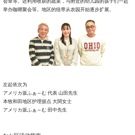
会章等。还利用收获的蔬菜，与附近的幼儿园的孩子们一起
举办咖喱聚会等。地区的纽带从农园开始逐步扩展。
左起依次为
アメリカ坂ふぁ～む 代表 山田先生
本牧和田地区护理据点 大関女士
アメリカ坂ふぁ～む 田中先生