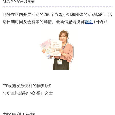
なか区活动指南
刊登在区内开展活动的286个兴趣小组和団体的活动场所、活
动日期时间及会费等的详情。最新信息请浏览
网页
(日语)！
“在设施发放便利的摘要版!”
なか区民活动中心 松戸女士
中区民利用设施