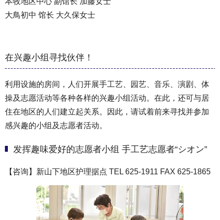
本牧地区中心 副馆长 加藤女士
大鳥初中 馆长 大久保女士
在兴趣小组寻找伙伴！
利用设施的房间，人们开展手工艺、园艺、音乐、演剧、体
操及志愿活动等各种各样的兴趣小组活动。在此，还可与居
住在地区的人们建立起关系。因此，请试着前来寻找并参加
感兴趣的小组及志愿者活动。
发挥趣味爱好的志愿者小组 手工艺志愿者“シオン”
【咨询】新山下地区护理据点 TEL 625-1911 FAX 625-1865