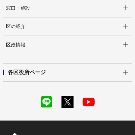
開く
窓口・施設
開く
区の紹介
開く
区政情報
開く
各区役所ページ