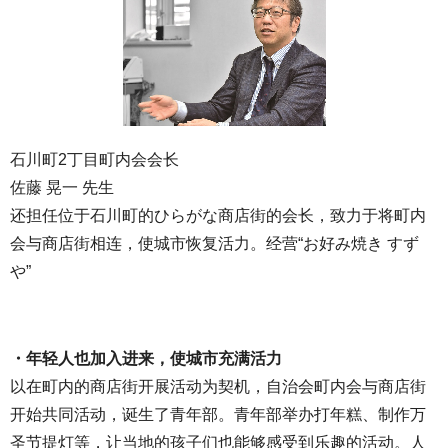
石川町2丁目町内会会长
佐藤 晃一 先生
还担任位于石川町的ひらがな商店街的会长，致力于将町内
会与商店街相连，使城市恢复活力。经营“お好み焼き すず
や”
・年轻人也加入进来，使城市充满活力
以在町内的商店街开展活动为契机，自治会町内会与商店街
开始共同活动，诞生了青年部。青年部举办打年糕、制作万
圣节提灯等，让当地的孩子们也能够感受到乐趣的活动。人