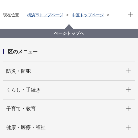
現在位
現在位置
横浜市トップページ
中区トップページ
いろいろな言葉（Multilingual）
中文简体
宣传报
宣传报横滨・中区版（～2023）
2021
３月 地区与人
ページトップへ
区のメニュー
開く
防災・防犯
開く
くらし・手続き
開く
子育て・教育
開く
健康・医療・福祉