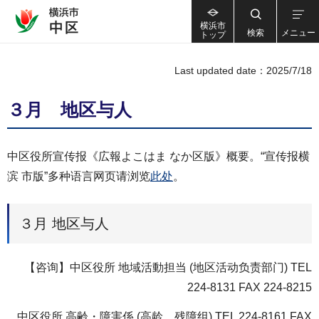
横浜市
検索
メニュー
トップ
Last updated date：2025/7/18
３月 地区与人
中区役所宣传报《広報よこはま なか区版》概要。“宣传报横
滨 市版”多种语言网页请浏览
此处
。
３月 地区与人
【咨询】中区役所 地域活動担当 (地区活动负责部门) TEL
224-8131 FAX 224-8215
中区役所 高齢・障害係 (高龄、残障组) TEL 224-8161 FAX