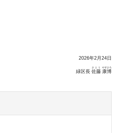
2026年2月24日
さとう
やすひろ
緑区長
佐藤
康博