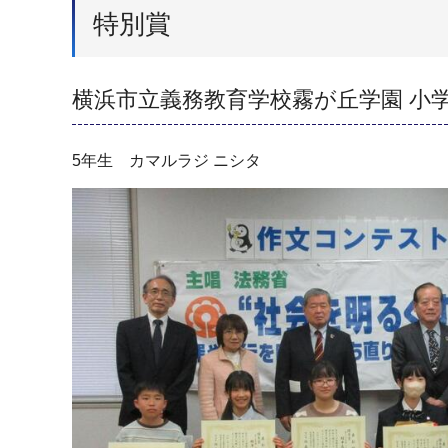
特別賞
横浜市立義務教育学校霧が丘学園 小
5年生 カマルラジ ニシタ