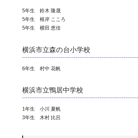
5年生 鈴木 隆晟
5年生 根岸 こころ
5年生 横田 恵佳
横浜市立森の台小学校
6年生 村中 花帆
横浜市立鴨居中学校
1年生 小川 夏帆
3年生 木村 比呂