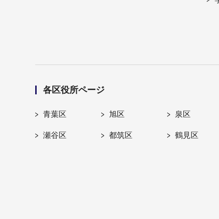
各区役所ページ
青葉区
旭区
泉区
瀬谷区
都筑区
鶴見区