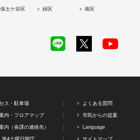
保土ケ谷区
緑区
南区
セス・駐車場
よくある質問
案内・フロアマップ
市民からの提案
案内（各課の連絡先）
Language
・第4土曜日開庁
サイトマップ