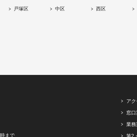
戸塚区
中区
西区
アク
窓口
業務
5時まで
第2