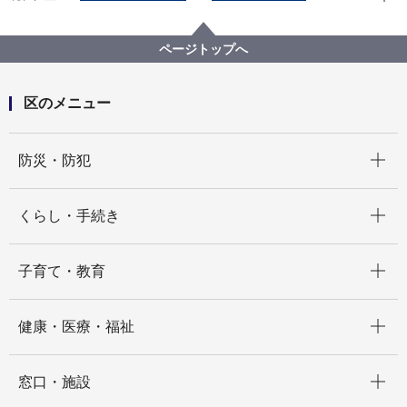
区政情報
区長のメッセージ
令和7年度
【第15回】歯と口の健康週間「歯とお口に関する川柳
コンクール」表彰式を開催しました
ページトップへ
区のメニュー
開く
防災・防犯
開く
くらし・手続き
開く
子育て・教育
開く
健康・医療・福祉
開く
窓口・施設