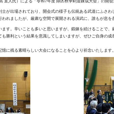
子島 直人氏）による「令和7年度 緑区秋季剣道錬成大会」の開
剣士が出場されており、開会式の様子も伝統ある武道にふさわ
行われましたが、厳粛な空間で展開される演武に、誰もが息を
います。辛いことも多いと思いますが、鍛錬を続けることで、
ても勝利という結果を意識してしまいますが、ぜひご自身の成
記憶に残る素晴らしい大会になることを心より祈念いたします