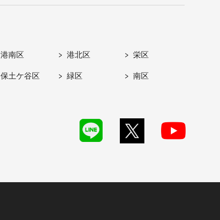
港南区
港北区
栄区
保土ケ谷区
緑区
南区