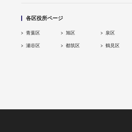
各区役所ページ
青葉区
旭区
泉区
瀬谷区
都筑区
鶴見区