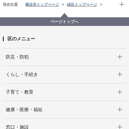
現在位
現在位置
横浜市トップページ
緑区トップページ
区政情報
区長のメッセージ
令和7年度
【第23回】横浜創英大学との連携による「お花のしお
りで図書館を飾ろう」を開催しました！
ページトップへ
区のメニュー
開く
防災・防犯
開く
くらし・手続き
開く
子育て・教育
開く
健康・医療・福祉
開く
窓口・施設