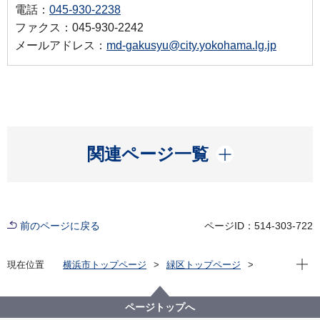
電話：
045-930-2238
ファクス：045-930-2242
メールアドレス：
md-gakusyu@city.yokohama.lg.jp
開く
関連ページ一覧
前のページに戻る
ページID：514-303-722
現在位
現在位置
横浜市トップページ
緑区トップページ
区政情報
区長のメッセージ
令和7年度
【第16回】緑区区民剣道大会の開会式に出席しました
ページトップへ