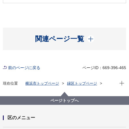
開く
関連ページ一覧
前のページに戻る
ページID：669-396-465
現在位
現在位置
横浜市トップページ
緑区トップページ
区政情報
区長のメッセージ
令和7年度
【第14回】新治市民の森の「谷戸田の田植え」に参加
しました！
ページトップへ
区のメニュー