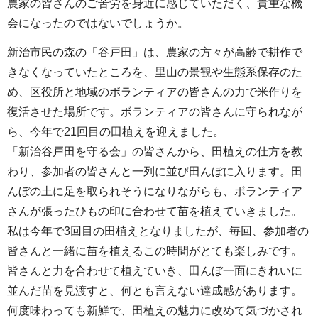
農家の皆さんのご苦労を身近に感じていただく、貴重な機
会になったのではないでしょうか。
新治市民の森の「谷戸田」は、農家の方々が高齢で耕作で
きなくなっていたところを、里山の景観や生態系保存のた
め、区役所と地域のボランティアの皆さんの力で米作りを
復活させた場所です。ボランティアの皆さんに守られなが
ら、今年で21回目の田植えを迎えました。
「新治谷戸田を守る会」の皆さんから、田植えの仕方を教
わり、参加者の皆さんと一列に並び田んぼに入ります。田
んぼの土に足を取られそうになりながらも、ボランティア
さんが張ったひもの印に合わせて苗を植えていきました。
私は今年で3回目の田植えとなりましたが、毎回、参加者の
皆さんと一緒に苗を植えるこの時間がとても楽しみです。
皆さんと力を合わせて植えていき、田んぼ一面にきれいに
並んだ苗を見渡すと、何とも言えない達成感があります。
何度味わっても新鮮で、田植えの魅力に改めて気づかされ