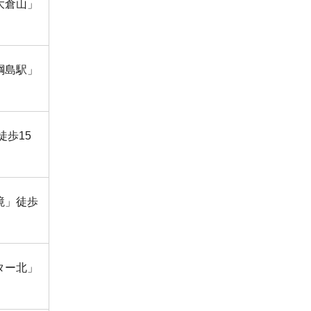
大倉山」
綱島駅」
徒歩15
境」徒歩
ター北」