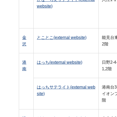
website)
金
とことこ(external website)
能見台東
沢
2階
港
はっち(external website)
日野2-4
南
1,2階
はっちサテライト(external web
港南台3-
site)
イオン
階