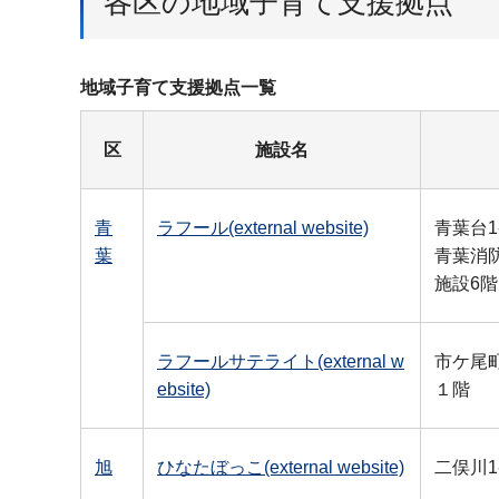
各区の地域子育て支援拠点
地域子育て支援拠点一覧
区
施設名
青
ラフール(external website)
青葉台1
葉
青葉消
施設6階
ラフールサテライト(external w
市ケ尾町1
ebsite)
１階
旭
ひなたぼっこ(external website)
二俣川1-