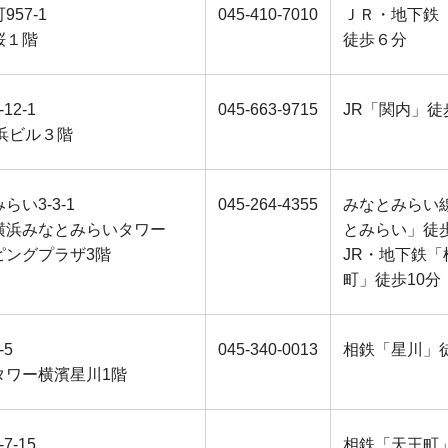
957-1
045-410-7010
ＪＲ・地下鉄
桜１階
徒歩６分
12-1
045-663-9715
JR「関内」徒
e横浜ビル３階
らい3-3-1
045-264-4355
みなとみらい
横浜みなとみらいタワー
とみらい」徒
ピングプラザ3階
JR・地下鉄「
町」徒歩10分
-5
045-340-0013
相鉄「星川」
タワー横濱星川1階
7-15
相鉄「天王町