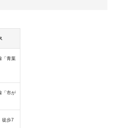
ス
線「青葉
線「市が
」徒歩7