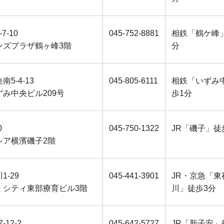
7-10
045-752-8881
相鉄「鶴ケ峰
ンズプラザ鶴ヶ峰3階
分
5-4-13
045-805-6111
相鉄「いずみ
み中央ビル209号
歩1分
0
045-750-1322
JR「磯子」徒
シア横濱磯子2階
1-29
045-441-3901
JR・京急「東
くシティ東部療育ビル3階
川」徒歩3分
-12-2
045-642-5727
JR「新子安」