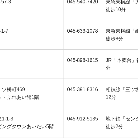
57-3
045-540-7420
東急東横線「
徒歩10分
1‐7
045-633‐1078
東急東横線「
徒歩8分
1
045-898-1615
JR「本郷台」
分
ツ橋町469
045-391-8316
相鉄線「三ツ
る・ふれあい館1階
12分
-1-3
045-912-5135
地下鉄「セン
ピングタウンあいたい5階
徒歩2分