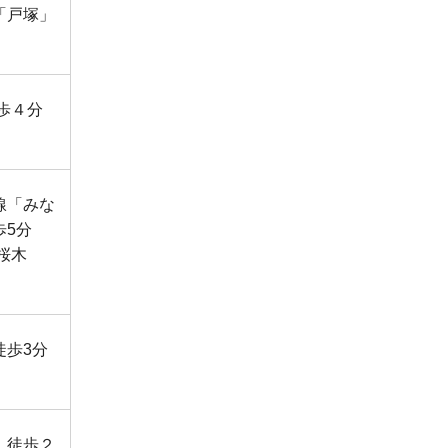
「戸塚」
歩４分
線「みな
歩5分
桜木
徒歩3分
」徒歩２