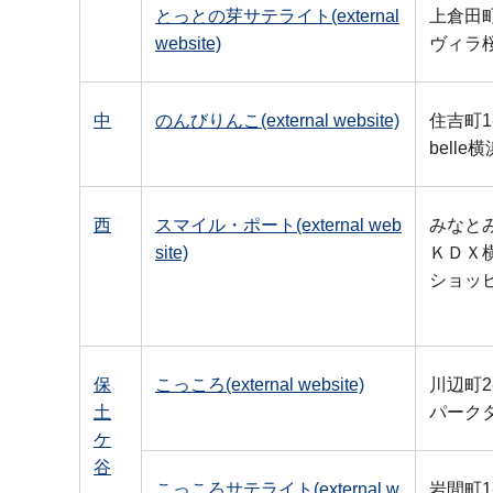
とっとの芽サテライト(external
上倉田町
website)
ヴィラ
中
のんびりんこ(external website)
住吉町1-
bell
西
スマイル・ポート(external web
みなとみ
site)
ＫＤＸ
ショッ
保
こっころ(external website)
川辺町2
土
パーク
ケ
谷
こっころサテライト(external w
岩間町1-