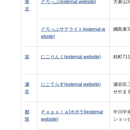
港
どろっぷ(external website)
大倉山3-
北
どろっぷサテライト(external w
綱島東3-
ebsite)
栄
にこりんく(external website)
桂町71
瀬
にこてらす(external website)
瀬谷区二
谷
せやま
都
Ｐｏｐｏｌａ[ポポラ](external
中川中央1
筑
website)
ショッ