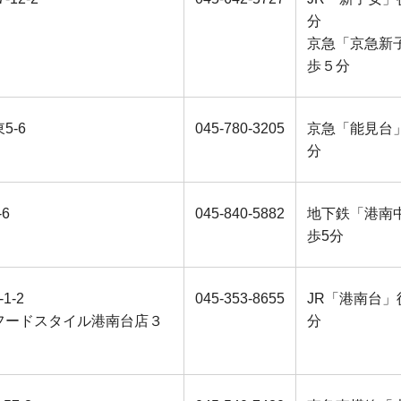
分
京急「京急新
歩５分
5-6
045-780-3205
京急「能見台
分
-6
045-840-5882
地下鉄「港南
歩5分
1-2
045-353-8655
JR「港南台」
フードスタイル港南台店３
分