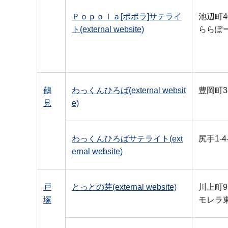
Ｐｏｐｏｌａ[ポポラ]サテライ
池辺町40
ト(external website)
ららぽ
鶴
わっくんひろば(external websit
豊岡町38
見
e)
わっくんひろばサテライト(ext
尻手1-4
ernal website)
戸
とっとの芽(external website)
川上町91
塚
モレラ