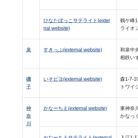
ひなたぼっこサテライト(exter
鶴ケ峰1-
nal website)
ライオ
泉
すきっぷ(external website)
和泉中央南
相鉄いず
磯
いそピヨ(external website)
森1-7-1
子
トワイ
神
かなーちえ(external website)
東神奈川
奈
かなっ
川
かなーちえサテライト(external
入江1-17